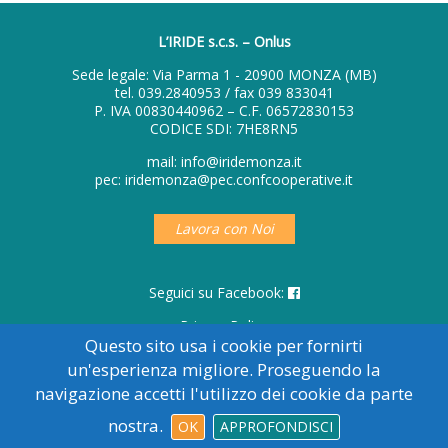
L’IRIDE s.c.s. – Onlus
Sede legale: Via Parma 1 - 20900 MONZA (MB)
tel.
039.2840953
/ fax 039 833041
P. IVA 00830440962 – C.F. 06572830153
CODICE SDI: 7HE8RN5
mail:
info@iridemonza.it
pec:
iridemonza@pec.confcooperative.it
Lavora con Noi
Seguici su Facebook:
Privacy Policy
© Copyright 2017 L'Iride - Cooperativa Sociale
Questo sito usa i cookie per fornirti
Tutti i diritti riservati
un'esperienza migliore. Proseguendo la
navigazione accetti l'utilizzo dei cookie da parte
Powered by
nostra.
OK
APPROFONDISCI