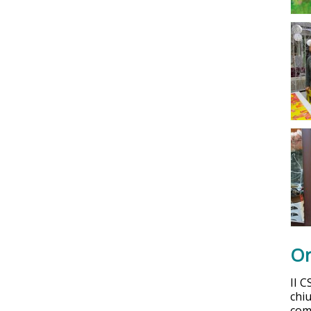
Or
Il 
chi
comu