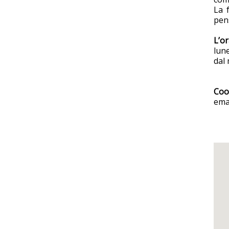
La 
pens
L’or
lune
dal 
Coor
ema