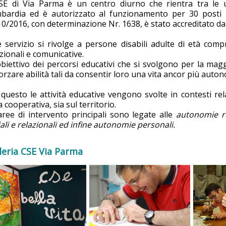
CSE di Via Parma è un centro diurno che rientra tra le un
bardia ed è autorizzato al funzionamento per 30 posti i
0/2016, con determinazione Nr. 1638, è stato accreditato dall
e servizio si rivolge a persone disabili adulte di età com
zionali e comunicative.
biettivo dei percorsi educativi che si svolgono per la magg
orzare abilità tali da consentir loro una vita ancor più auton
questo le attività educative vengono svolte in contesti relaz
a cooperativa, sia sul territorio.
aree di intervento principali sono legate alle
autonomie re
ali e relazionali ed infine autonomie personali.
leria CSE Via Parma