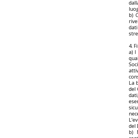
dall
luog
b) 
rive
dati
str
4. F
a) I
qua
Soci
att
con
La b
del 
dati
eser
sicu
nece
L’ev
del 
b) 