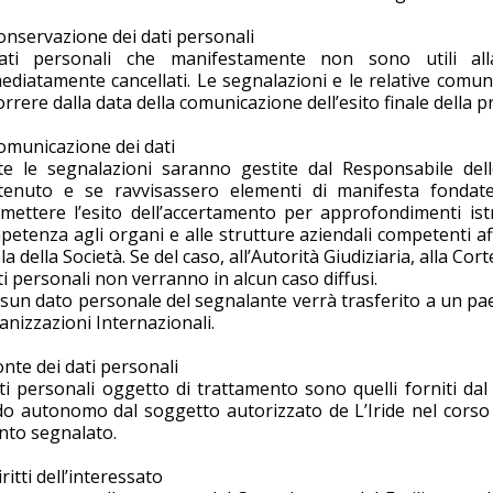
onservazione dei dati personali
ati personali che manifestamente non sono utili all
ediatamente cancellati. Le segnalazioni e le relative comun
rrere dalla data della comunicazione dell’esito finale della 
Comunicazione dei dati
te le segnalazioni saranno gestite dal Responsabile dell
tenuto e se ravvisassero elementi di manifesta fondatez
smettere l’esito dell’accertamento per approfondimenti ist
petenza agli organi e alle strutture aziendali competenti a
la della Società. Se del caso, all’Autorità Giudiziaria, alla Cor
ti personali non verranno in alcun caso diffusi.
sun dato personale del segnalante verrà trasferito a un pae
nizzazioni Internazionali.
onte dei dati personali
ati personali oggetto di trattamento sono quelli forniti dal
o autonomo dal soggetto autorizzato de L’Iride nel corso de
nto segnalato.
iritti dell’interessato