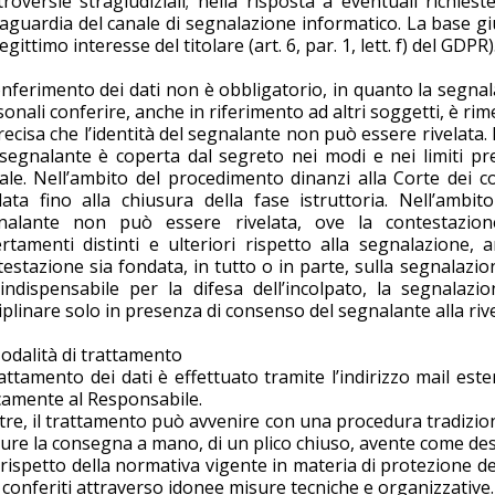
roversie stragiudiziali; nella risposta a eventuali richies
aguardia del canale di segnalazione informatico. La base giu
 legittimo interesse del titolare (art. 6, par. 1, lett. f) del GDPR)
onferimento dei dati non è obbligatorio, in quanto la segnal
onali conferire, anche in riferimento ad altri soggetti, è ri
recisa che l’identità del segnalante non può essere rivelata.
 segnalante è coperta dal segreto nei modi e nei limiti prev
ale. Nell’ambito del procedimento dinanzi alla Corte dei co
elata fino alla chiusura della fase istruttoria. Nell’ambit
nalante non può essere rivelata, ove la contestazione
ertamenti distinti e ulteriori rispetto alla segnalazione,
estazione sia fondata, in tutto o in parte, sulla segnalazio
 indispensabile per la difesa dell’incolpato, la segnalazio
iplinare solo in presenza di consenso del segnalante alla rive
odalità di trattamento
rattamento dei dati è effettuato tramite l’indirizzo mail e
camente al Responsabile.
ltre, il trattamento può avvenire con una procedura tradizio
re la consegna a mano, di un plico chiuso, avente come dest
rispetto della normativa vigente in materia di protezione dei
 conferiti attraverso idonee misure tecniche e organizzative.