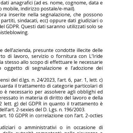
: dati anagrafici (ad es. nome, cognome, data e
o mobile, indirizzo postale/e-mail).
alora inserite nella segnalazione, che possono
 partiti, sindacati, ecc) oppure dati giudiziari o
 del GDPR. Questi dati saranno utilizzati solo se
istleblowing.
e dell’azienda, presunte condotte illecite delle
o di lavoro, servizio o fornitura con L’Iride
da stesso allo scopo di effettuare le necessarie
tto oggetto di segnalazione e l’adozione dei
i del d.lgs. n. 24/2023, l’art. 6, par. 1, lett. c)
guarda il trattamento di categorie particolari di
ento è necessario per assolvere agli obblighi ed
teressato in materia di diritto del lavoro e della
 2 lett. g) del GDPR in quanto il trattamento è
ll’art. 2-sexies del D. Lgs. n. 196/2003.
art. 10 GDPR in correlazione con l’art. 2-octies
udiziari o amministrativi o in occasione di