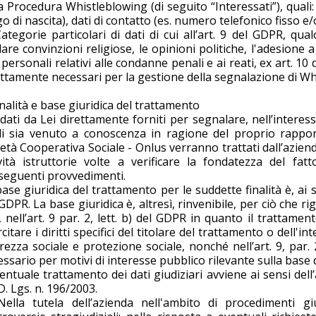
a Procedura Whistleblowing (di seguito “Interessati”), quali
o di nascita), dati di contatto (es. numero telefonico fisso e/
Categorie particolari di dati di cui all’art. 9 del GDPR, qu
lare convinzioni religiose, le opinioni politiche, l'adesione a
 personali relativi alle condanne penali e ai reati, ex art. 10
ettamente necessari per la gestione della segnalazione di Wh
inalità e base giuridica del trattamento
 dati da Lei direttamente forniti per segnalare, nell’interess
li sia venuto a conoscenza in ragione del proprio rapport
età Cooperativa Sociale - Onlus verranno trattati dall’azien
ività istruttorie volte a verificare la fondatezza del fa
seguenti provvedimenti.
ase giuridica del trattamento per le suddette finalità è, ai sens
GDPR. La base giuridica è, altresì, rinvenibile, per ciò che ri
, nell’art. 9 par. 2, lett. b) del GDPR in quanto il trattam
citare i diritti specifici del titolare del trattamento o dell'in
rezza sociale e protezione sociale, nonché nell’art. 9, par.
ssario per motivi di interesse pubblico rilevante sulla base de
entuale trattamento dei dati giudiziari avviene ai sensi dell’
D. Lgs. n. 196/2003.
Nella tutela dell’azienda nell'ambito di procedimenti gi