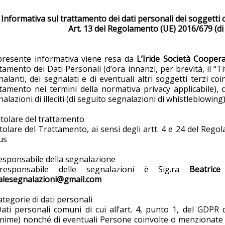
Informativa sul trattamento dei dati personali dei soggetti c
Art. 13 del Regolamento (UE) 2016/679 (d
presente informativa viene resa da
L’Iride Società Coopera
tamento dei Dati Personali (d’ora innanzi, per brevità, il “Ti
alanti, dei segnalati e di eventuali altri soggetti terzi coin
ttamento nei termini della normativa privacy applicabile), c
alazioni di illeciti (di seguito segnalazioni di whistleblowing)
itolare del trattamento
itolare del Trattamento, ai sensi degli artt. 4 e 24 del Rego
us
Responsabile della segnalazione
responsabile delle segnalazioni è Sig.ra
Beatrice 
alesegnalazioni@gmail.com
ategorie di dati personali
Dati personali comuni di cui all’art. 4, punto 1, del GDPR
nime) nonché di eventuali Persone coinvolte o menzionate ne