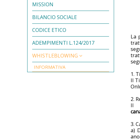
MISSION
BILANCIO SOCIALE
CODICE ETICO
La 
ADEMPIMENTI L.124/2017
trat
segn
tra
WHISTLEBLOWING
segn
INFORMATIVA
1. T
Il T
Onl
2. 
Il 
can
3. C
a) 
ano