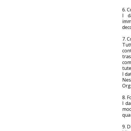
6. C
I d
imm
deco
7. 
Tut
con
tra
com
tute
I da
Nes
Orga
8. F
I d
mod
qua
9. D