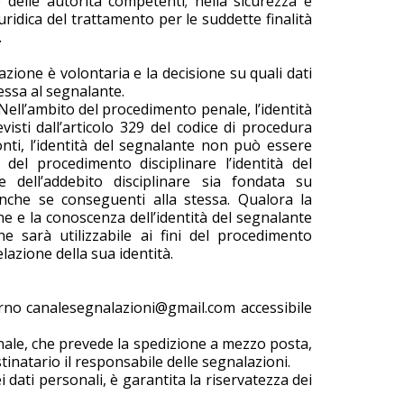
te delle autorità competenti; nella sicurezza e
ridica del trattamento per le suddette finalità
.
azione è volontaria e la decisione su quali dati
messa al segnalante.
 Nell’ambito del procedimento penale, l’identità
isti dall’articolo 329 del codice di procedura
nti, l’identità del segnalante non può essere
o del procedimento disciplinare l’identità del
 dell’addebito disciplinare sia fondata su
 anche se conseguenti alla stessa. Qualora la
ne e la conoscenza dell’identità del segnalante
ne sarà utilizzabile ai fini del procedimento
lazione della sua identità.
sterno canalesegnalazioni@gmail.com accessibile
nale, che prevede la spedizione a mezzo posta,
inatario il responsabile delle segnalazioni.
 dati personali, è garantita la riservatezza dei