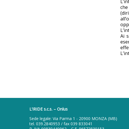
L’in
che 
(dir
all’
oppo
L’in
Ai 
eser
effe
L’in
L’IRIDE s.c.s. – Onlus
Sede legale: Via Parma 1 - 20900 MONZA (MB)
tel.
039.2840953
/ fax 039 833041
P. IVA 00830440962 – C.F. 06572830153