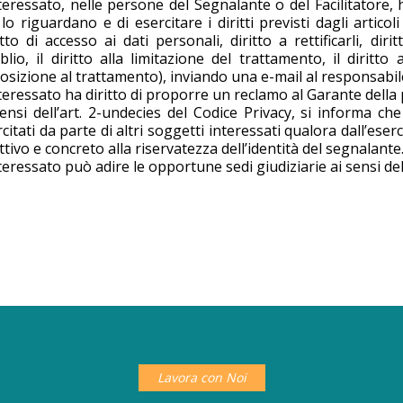
teressato, nelle persone del Segnalante o del Facilitatore,
lo riguardano e di esercitare i diritti previsti dagli artic
itto di accesso ai dati personali, diritto a rettificarli, dir
oblio, il diritto alla limitazione del trattamento, il diritto
sizione al trattamento), inviando una e-mail al responsabile 
teressato ha diritto di proporre un reclamo al Garante della 
sensi dell’art. 2-undecies del Codice Privacy, si informa c
citati da parte di altri soggetti interessati qualora dall’eserc
ttivo e concreto alla riservatezza dell’identità del segnalante
teressato può adire le opportune sedi giudiziarie ai sensi de
Lavora con Noi