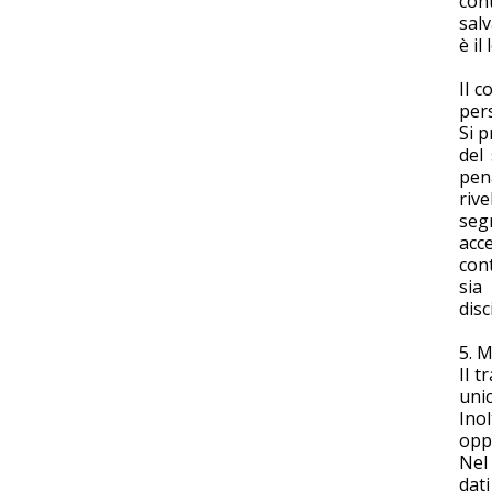
cont
salv
è il
Il c
pers
Si p
del
pen
riv
seg
acc
cont
sia
disc
5. M
Il t
uni
Ino
oppu
Nel 
dati