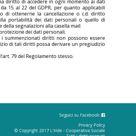
 ha diritto di accedere in ogni momento ai dati
oli da 15 al 22 del GDPR, per quanto applicabili
itto di ottenerne la cancellazione o c.d. diritto
 alla portabilità dei dati personali o quello di
della segnalazioni alla casella mail:
protezione dei dati personali.
he i summenzionati diritti non possono essere
izio di tali diritti possa derivare un pregiudizio
.
ll’art. 79 del Regolamento stesso.
Seguici su Facebook:
Privacy Policy
© Copyright 2017 L'Iride - Cooperativa Sociale
Tutti i diritti riservati