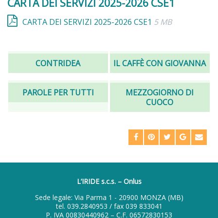
CARTA DEI SERVIZI 2025-2026 CSE1
CARTA DEI SERVIZI 2025-2026 CSE1
5 MB
CONTRIDEA
IL CAFFÈ CON GIOVANNA
PAROLE PER TUTTI
MEZZOGIORNO DI
CUOCO
L’IRIDE s.c.s. – Onlus
Sede legale: Via Parma 1 - 20900 MONZA (MB)
tel.
039.2840953
/ fax 039 833041
P. IVA 00830440962 – C.F. 06572830153