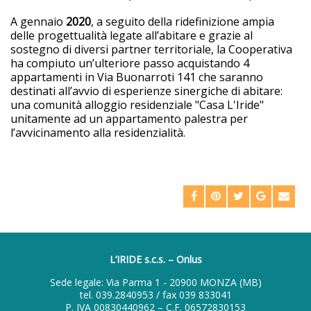
A gennaio
2020
, a seguito della ridefinizione ampia
delle progettualità legate all’abitare e grazie al
sostegno di diversi partner territoriale, la Cooperativa
ha compiuto un’ulteriore passo acquistando 4
appartamenti in Via Buonarroti 141 che saranno
destinati all’avvio di esperienze sinergiche di abitare:
una comunità alloggio residenziale "Casa L'Iride"
unitamente ad un appartamento palestra per
l’avvicinamento alla residenzialità.
L’IRIDE s.c.s. – Onlus
Sede legale: Via Parma 1 - 20900 MONZA (MB)
tel.
039.2840953
/ fax 039 833041
P. IVA 00830440962 – C.F. 06572830153