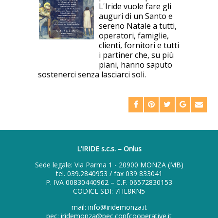
L'Iride vuole fare gli
auguri di un Santo e
sereno Natale a tutti,
operatori, famiglie,
clienti, fornitori e tutti
i partiner che, su più
piani, hanno saputo
sostenerci senza lasciarci soli.
L’IRIDE s.c.s. – Onlus
Sede legale: Via Parma 1 - 20900 MONZA (MB)
tel.
039.2840953
/ fax 039 833041
P. IVA 00830440962 – C.F. 06572830153
CODICE SDI: 7HE8RN5
mail:
info@iridemonza.it
pec:
iridemonza@pec.confcooperative.it