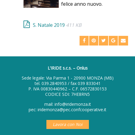
felice anno nuovo.
S. Natale 2019
411 KB
L’IRIDE s.c.s. – Onlus
Sede legale: Via Parma 1 - 20900 MONZA (MB)
tel.
039.2840953
/ fax 039 833041
P. IVA 00830440962 – C.F. 06572830153
CODICE SDI: 7HE8RN5
mail:
info@iridemonza.it
pec:
iridemonza@pec.confcooperative.it
Lavora con Noi